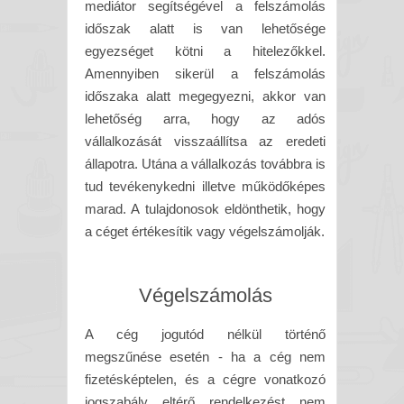
mediátor segítségével a felszámolás
időszak alatt is van lehetősége
egyezséget kötni a hitelezőkkel.
Amennyiben sikerül a felszámolás
időszaka alatt megegyezni, akkor van
lehetőség arra, hogy az adós
vállalkozását visszaállítsa az eredeti
állapotra. Utána a vállalkozás továbbra is
tud tevékenykedni illetve működőképes
marad. A tulajdonosok eldönthetik, hogy
a céget értékesítik vagy végelszámolják.
Végelszámolás
A cég jogutód nélkül történő
megszűnése esetén - ha a cég nem
fizetésképtelen, és a cégre vonatkozó
jogszabály eltérő rendelkezést nem