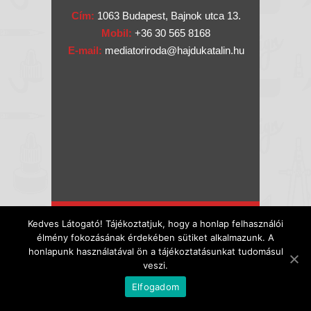
Cím:
1063 Budapest, Bajnok utca 13.
Mobil:
+36 30 565 8168
E-mail:
mediatoriroda@hajdukatalin.hu
Kedves Látogató! Tájékoztatjuk, hogy a honlap felhasználói
Mediátor Iroda © Copyright 2003-
élmény fokozásának érdekében sütiket alkalmazunk. A
honlapunk használatával ön a tájékoztatásunkat tudomásul
2017.
veszi.
Elfogadom